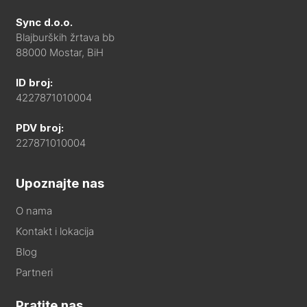
Sync d.o.o.
Blajburških žrtava bb
88000 Mostar, BiH
ID broj:
4227871010004
PDV broj:
227871010004
Upoznajte nas
O nama
Kontakt i lokacija
Blog
Partneri
Pratite nas