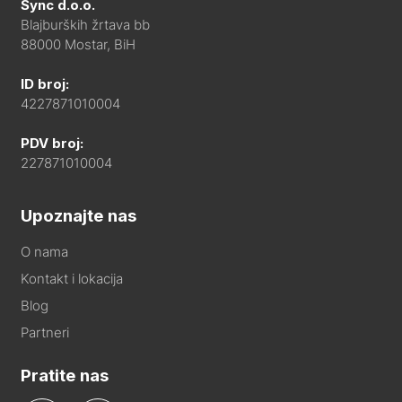
Sync d.o.o.
Blajburških žrtava bb
88000 Mostar, BiH
ID broj:
4227871010004
PDV broj:
227871010004
Upoznajte nas
O nama
Kontakt i lokacija
Blog
Partneri
Pratite nas