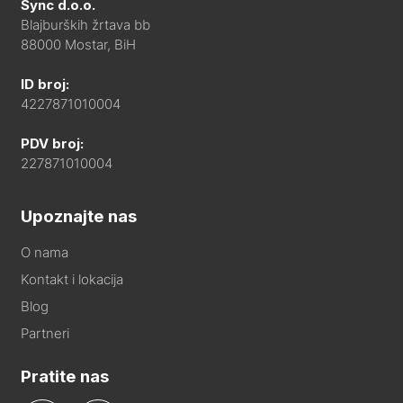
Sync d.o.o.
Blajburških žrtava bb
88000 Mostar, BiH
ID broj:
4227871010004
PDV broj:
227871010004
Upoznajte nas
O nama
Kontakt i lokacija
Blog
Partneri
Pratite nas