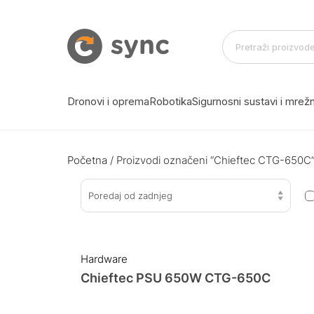
Dronovi i oprema
Robotika
Sigurnosni sustavi i mre
Početna
/ Proizvodi označeni “Chieftec CTG-650C
Poredaj od zadnjeg
Hardware
Chieftec PSU 650W CTG-650C