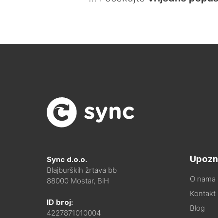
Upozn
Sync d.o.o.
Blajburških žrtava bb
O nama
88000 Mostar, BiH
Kontakt i
ID broj:
Blog
4227871010004