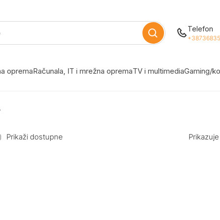
Telefon
+38736835
žna oprema
Računala, IT i mrežna oprema
TV i multimedia
Gaming/ko
”
Prikaži dostupne
Prikazuje