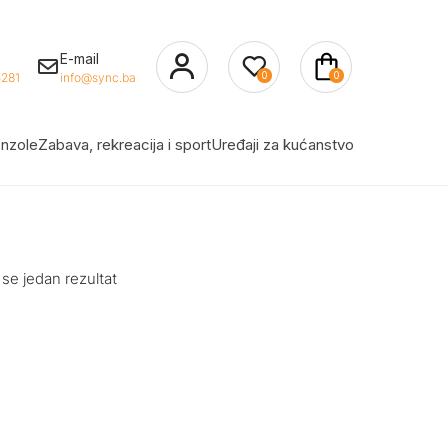
E-mail
0
0
281
info@sync.ba
nzole
Zabava, rekreacija i sport
Uređaji za kućanstvo
 se jedan rezultat