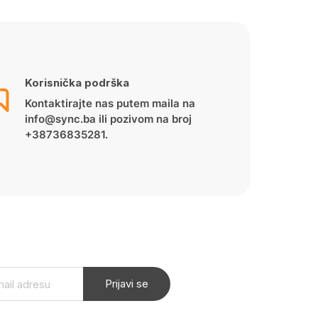
Korisnička podrška
Kontaktirajte nas putem maila na
info@sync.ba ili pozivom na broj
+38736835281.
Prijavi se