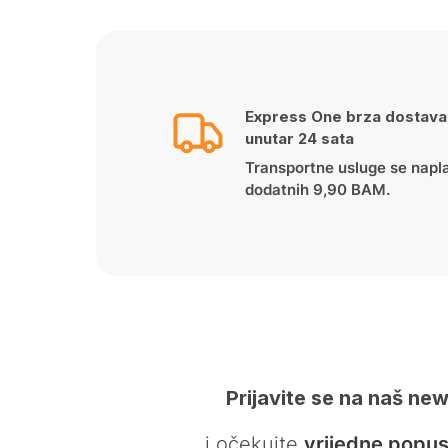
Express One brza dostava
unutar 24 sata
Transportne usluge se napl
dodatnih 9,90 BAM.
Prijavite se na naš new
… i očekujte
vrijedne popus