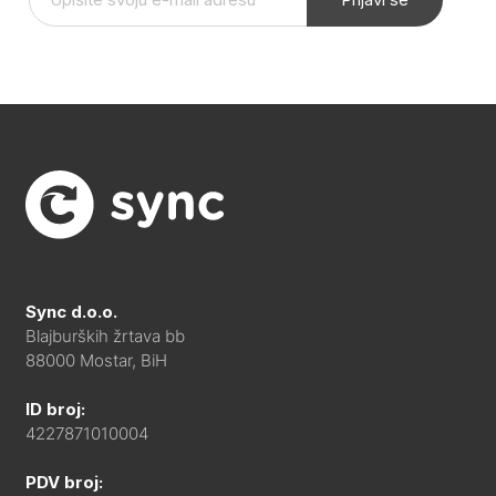
Sync d.o.o.
Blajburških žrtava bb
88000 Mostar, BiH
ID broj:
4227871010004
PDV broj: