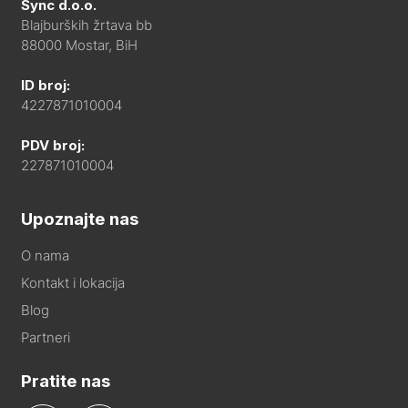
Sync d.o.o.
Blajburških žrtava bb
88000 Mostar, BiH
ID broj:
4227871010004
PDV broj:
227871010004
Upoznajte nas
O nama
Kontakt i lokacija
Blog
Partneri
Pratite nas