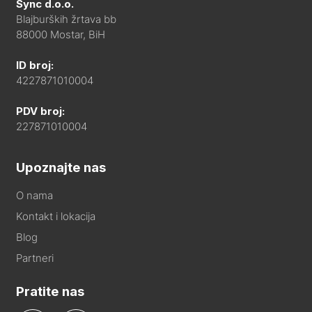
Sync d.o.o.
Blajburških žrtava bb
88000 Mostar, BiH
ID broj:
4227871010004
PDV broj:
227871010004
Upoznajte nas
O nama
Kontakt i lokacija
Blog
Partneri
Pratite nas