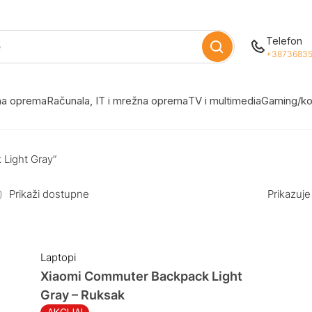
Telefon
+38736835
žna oprema
Računala, IT i mrežna oprema
TV i multimedia
Gaming/ko
Light Gray”
Prikaži dostupne
Prikazuje
Laptopi
Xiaomi Commuter Backpack Light
Gray – Ruksak