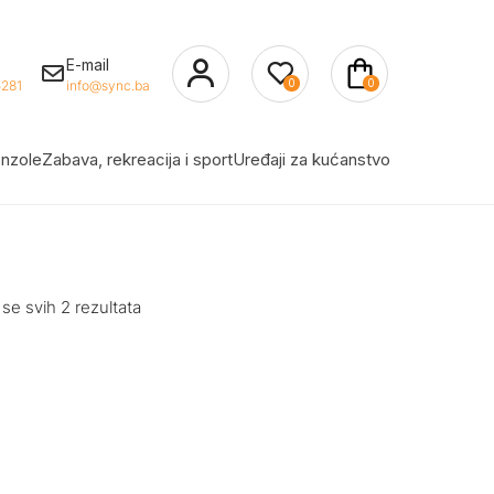
E-mail
0
0
281
info@sync.ba
nzole
Zabava, rekreacija i sport
Uređaji za kućanstvo
 se svih 2 rezultata