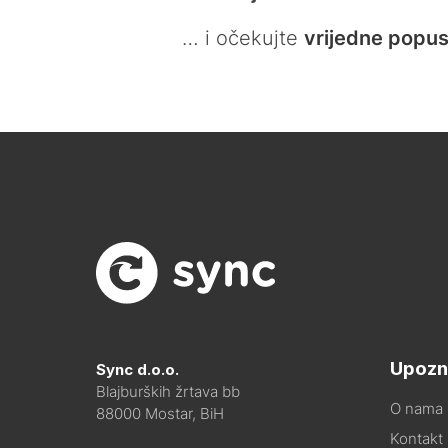
… i očekujte
vrijedne popus
Upozn
Sync d.o.o.
Blajburških žrtava bb
O nama
88000 Mostar, BiH
Kontakt i