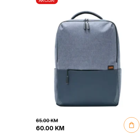
AKCIJA!
65.00
KM
60.00
KM
Original
Current