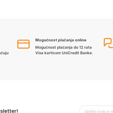
price
price
was:
is:
65.00 KM.
60.00 KM.
Mogućnost plaćanja online
Mogućnost plaćanja do 12 rata
aćuju
Visa karticom UniCredit Banke.
sletter!