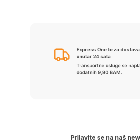
price
price
was:
is:
65.00 KM.
60.00 KM.
Express One brza dostava
unutar 24 sata
Transportne usluge se napl
dodatnih 9,90 BAM.
Prijavite se na naš new