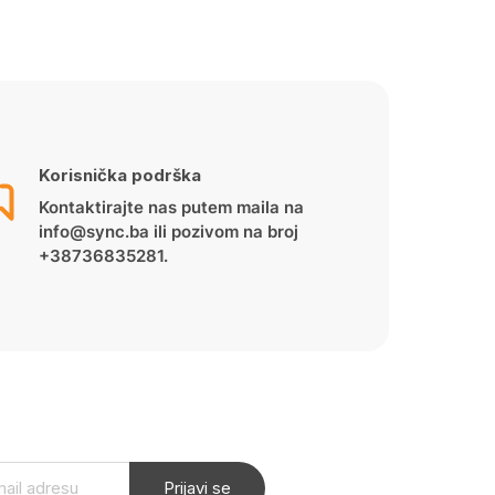
Korisnička podrška
Kontaktirajte nas putem maila na
info@sync.ba ili pozivom na broj
+38736835281.
Prijavi se