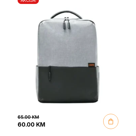
AKCIJA!
65.00
KM
60.00
KM
Original
Current