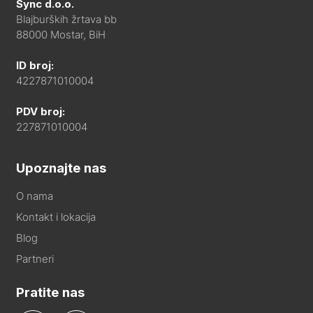
Sync d.o.o.
Blajburških žrtava bb
88000 Mostar, BiH
ID broj:
4227871010004
PDV broj:
227871010004
Upoznajte nas
O nama
Kontakt i lokacija
Blog
Partneri
Pratite nas