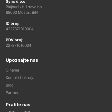
Sync d.o.o.
Blajburških žrtava bb
88000 Mostar, BiH
ID broj:
4227871010004
PDV broj:
227871010004
Upoznajte nas
O nama
Kontakt i lokacija
Blog
Partneri
Pratite nas