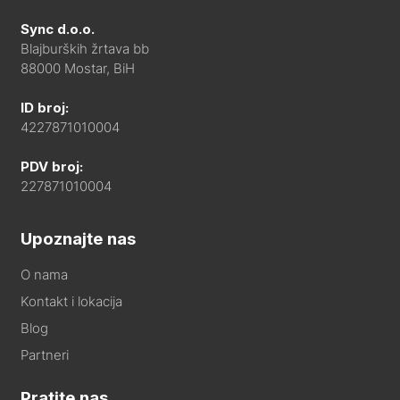
Sync d.o.o.
Blajburških žrtava bb
88000 Mostar, BiH
ID broj:
4227871010004
PDV broj:
227871010004
Upoznajte nas
O nama
Kontakt i lokacija
Blog
Partneri
Pratite nas