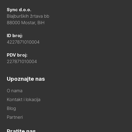
Sync d.o.o.
Blajburških žrtava bb
88000 Mostar, BiH
ID broj:
4227871010004
PDV broj:
227871010004
Upoznajte nas
O nama
Kontakt i lokacija
Blog
Partneri
Pratite nas