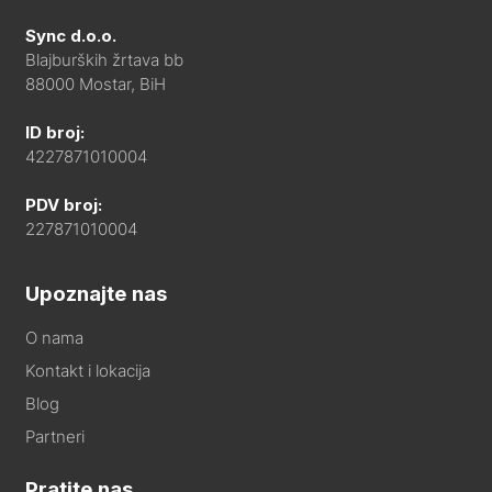
Sync d.o.o.
Blajburških žrtava bb
88000 Mostar, BiH
ID broj:
4227871010004
PDV broj:
227871010004
Upoznajte nas
O nama
Kontakt i lokacija
Blog
Partneri
Pratite nas