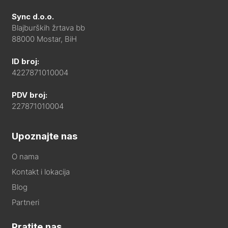
Sync d.o.o.
Blajburških žrtava bb
88000 Mostar, BiH
ID broj:
4227871010004
PDV broj:
227871010004
Upoznajte nas
O nama
Kontakt i lokacija
Blog
Partneri
Pratite nas