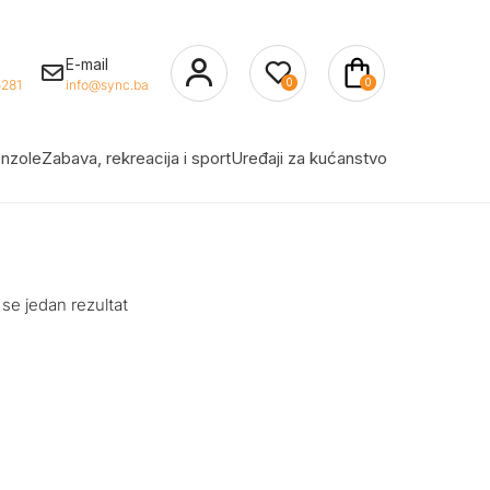
E-mail
0
0
281
info@sync.ba
nzole
Zabava, rekreacija i sport
Uređaji za kućanstvo
 se jedan rezultat