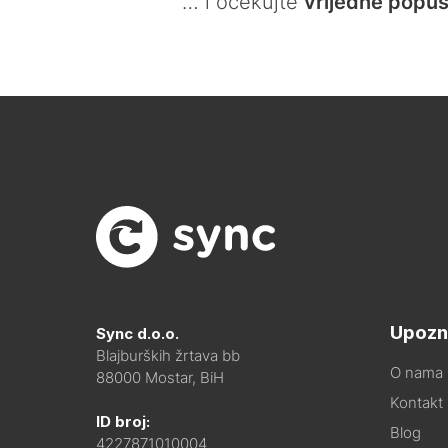
… i očekujte
vrijedne popus
Upozn
Sync d.o.o.
Blajburških žrtava bb
O nama
88000 Mostar, BiH
Kontakt i
ID broj:
Blog
4227871010004