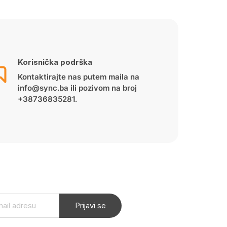
Korisnička podrška
Kontaktirajte nas putem maila na
info@sync.ba ili pozivom na broj
+38736835281.
Prijavi se