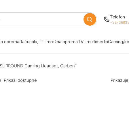
Telefon
+38736835
žna oprema
Računala, IT i mrežna oprema
TV i multimedia
Gaming/ko
O SURROUND Gaming Headset, Carbon”
Prikaži dostupne
Prikazuje