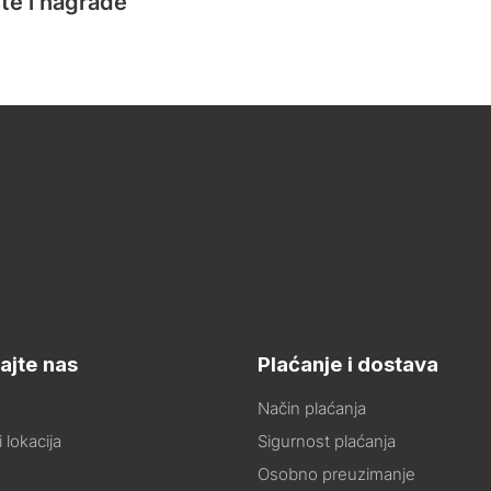
te i nagrade
ajte nas
Plaćanje i dostava
Način plaćanja
 lokacija
Sigurnost plaćanja
Osobno preuzimanje