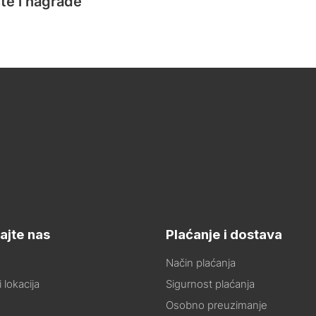
te i nagrade
ajte nas
Plaćanje i dostava
Način plaćanja
 lokacija
Sigurnost plaćanja
Osobno preuzimanje