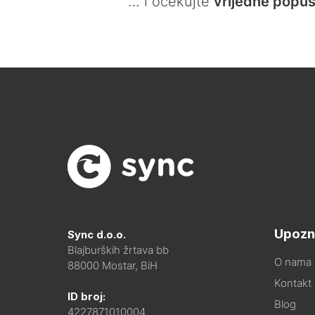
… i očekujte
vrijedne popus
Upozn
Sync d.o.o.
Blajburških žrtava bb
O nama
88000 Mostar, BiH
Kontakt i
ID broj:
Blog
4227871010004