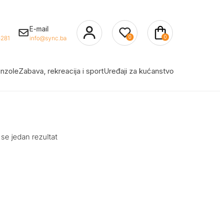
E-mail
0
0
281
info@sync.ba
nzole
Zabava, rekreacija i sport
Uređaji za kućanstvo
 se jedan rezultat