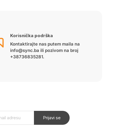
Korisnička podrška
Kontaktirajte nas putem maila na
info@sync.ba ili pozivom na broj
+38736835281.
Prijavi se