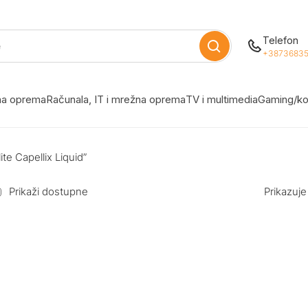
Telefon
+38736835
žna oprema
Računala, IT i mrežna oprema
TV i multimedia
Gaming/ko
te Capellix Liquid”
Prikaži dostupne
Prikazuje