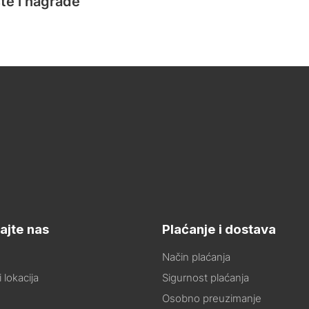
te i nagrade
ajte nas
Plaćanje i dostava
Način plaćanja
 lokacija
Sigurnost plaćanja
Osobno preuzimanje