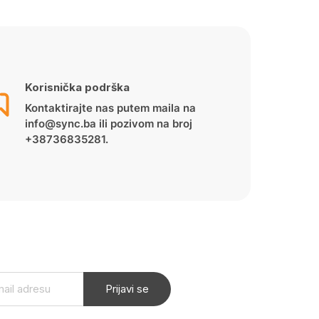
Korisnička podrška
Kontaktirajte nas putem maila na
info@sync.ba ili pozivom na broj
+38736835281.
Prijavi se