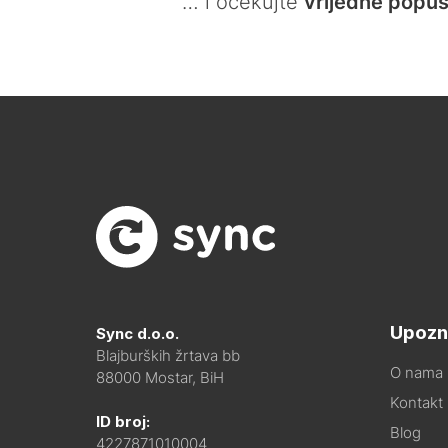
… i očekujte
vrijedne popus
Upozn
Sync d.o.o.
Blajburških žrtava bb
O nama
88000 Mostar, BiH
Kontakt i
ID broj:
Blog
4227871010004