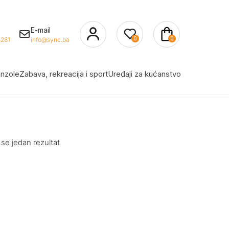
E-mail
0
0
281
info@sync.ba
nzole
Zabava, rekreacija i sport
Uređaji za kućanstvo
 se jedan rezultat