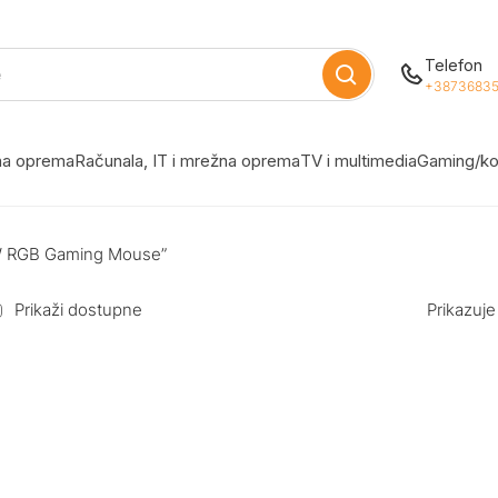
Telefon
+38736835
žna oprema
Računala, IT i mrežna oprema
TV i multimedia
Gaming/ko
W RGB Gaming Mouse”
Prikaži dostupne
Prikazuje