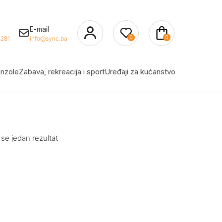
E-mail
0
0
281
info@sync.ba
nzole
Zabava, rekreacija i sport
Uređaji za kućanstvo
 se jedan rezultat