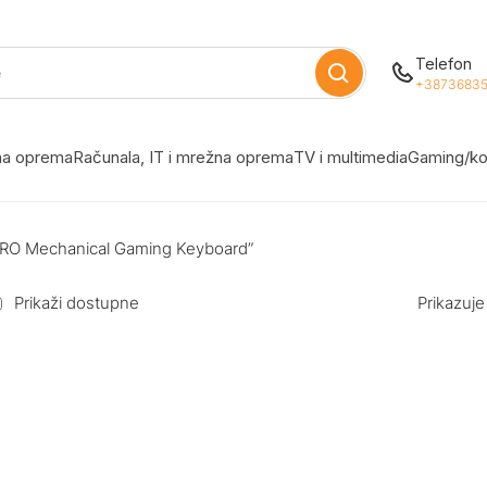
Telefon
+38736835
žna oprema
Računala, IT i mrežna oprema
TV i multimedia
Gaming/ko
PRO Mechanical Gaming Keyboard”
Prikaži dostupne
Prikazuje