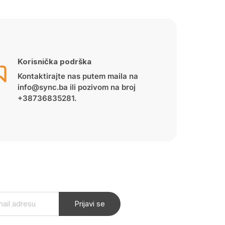
Korisnička podrška
Kontaktirajte nas putem maila na
info@sync.ba ili pozivom na broj
+38736835281.
Prijavi se