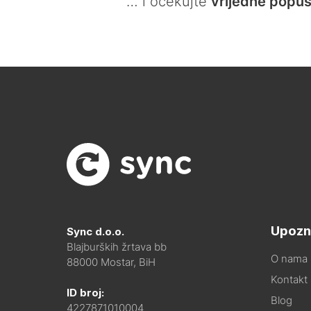
… i očekujte
vrijedne popus
Upozn
Sync d.o.o.
Blajburških žrtava bb
O nama
88000 Mostar, BiH
Kontakt i
ID broj:
Blog
4227871010004