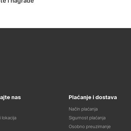
te i nagrade
ajte nas
Plaćanje i dostava
Način plaćanja
 lokacija
Sigurnost plaćanja
Osobno preuzimanje