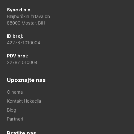
Sync d.o.o.
Blajburških žrtava bb
88000 Mostar, BiH
ID broj:
4227871010004
PDV broj:
227871010004
Upoznajte nas
O nama
Kontakt i lokacija
Blog
Partneri
Pratite nas