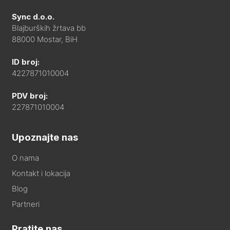
Sync d.o.o.
Blajburških žrtava bb
88000 Mostar, BiH
ID broj:
4227871010004
PDV broj:
227871010004
Upoznajte nas
O nama
Kontakt i lokacija
Blog
Partneri
Pratite nas