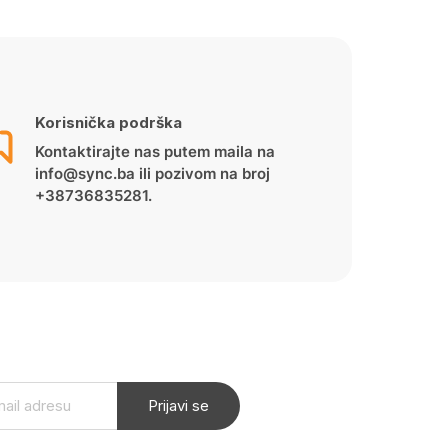
Korisnička podrška
Kontaktirajte nas putem maila na
info@sync.ba ili pozivom na broj
+38736835281.
Prijavi se