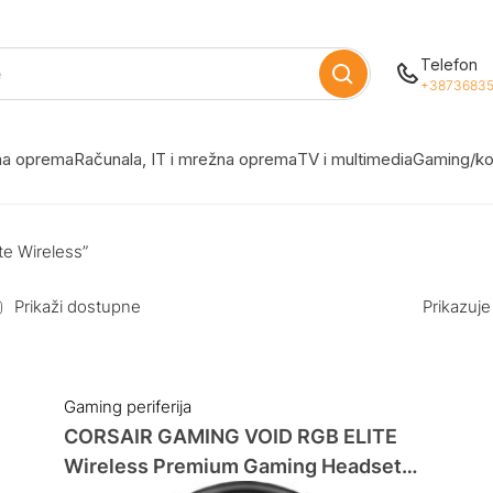
Telefon
+38736835
žna oprema
Računala, IT i mrežna oprema
TV i multimedia
Gaming/ko
te Wireless”
Prikaži dostupne
Prikazuje
Gaming periferija
CORSAIR GAMING VOID RGB ELITE
Wireless Premium Gaming Headset