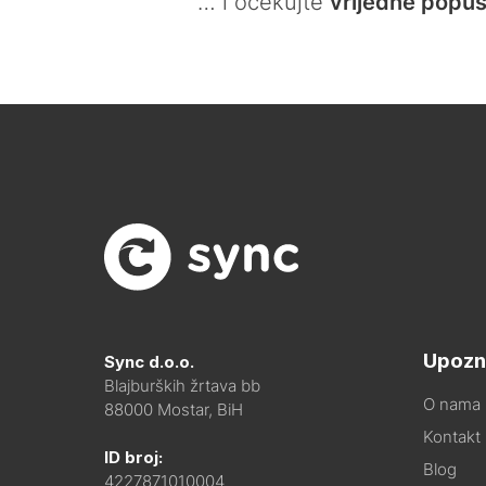
… i očekujte
vrijedne popus
Upozn
Sync d.o.o.
Blajburških žrtava bb
O nama
88000 Mostar, BiH
Kontakt i
ID broj:
Blog
4227871010004