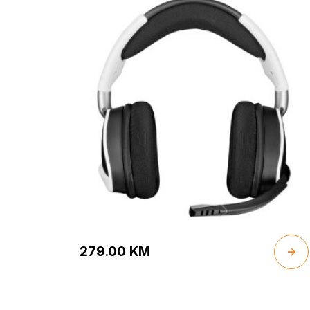
with 7.1 Surround Sound, White
279.00
KM