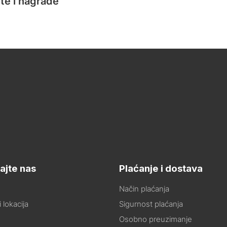
te i nagrade
ajte nas
Plaćanje i dostava
Način plaćanja
 lokacija
Sigurnost plaćanja
Osobno preuzimanje