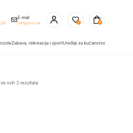
E-mail
0
0
281
info@sync.ba
nzole
Zabava, rekreacija i sport
Uređaji za kućanstvo
 se svih 2 rezultata