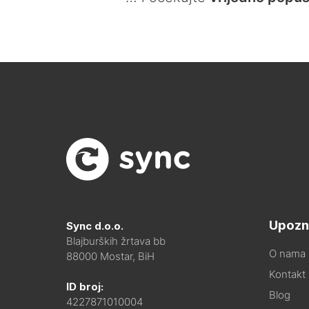
Upozn
Sync d.o.o.
Blajburških žrtava bb
O nama
88000 Mostar, BiH
Kontakt i
ID broj:
Blog
4227871010004