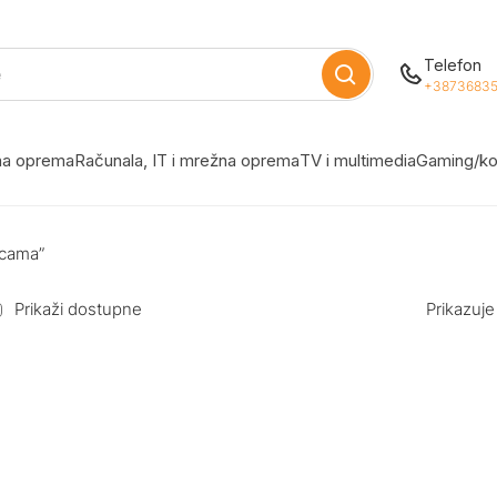
Telefon
+38736835
žna oprema
Računala, IT i mrežna oprema
TV i multimedia
Gaming/ko
icama”
Prikaži dostupne
Prikazuje