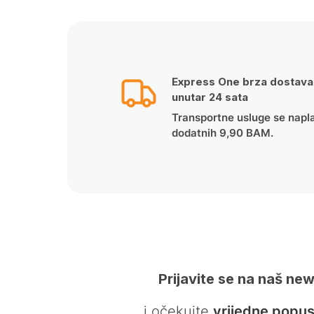
Express One brza dostava
unutar 24 sata
Transportne usluge se napl
dodatnih 9,90 BAM.
Prijavite se na naš new
… i očekujte
vrijedne popus