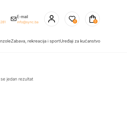
E-mail
0
0
281
info@sync.ba
nzole
Zabava, rekreacija i sport
Uređaji za kućanstvo
 se jedan rezultat