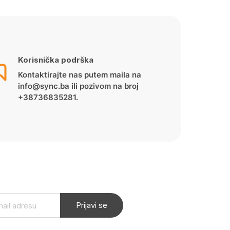
Korisnička podrška
Kontaktirajte nas putem maila na
info@sync.ba ili pozivom na broj
+38736835281.
Prijavi se