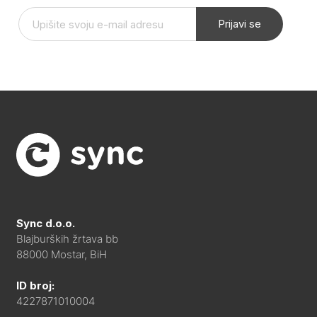
Prijavi se
Sync d.o.o.
Blajburških žrtava bb
88000 Mostar, BiH
ID broj:
4227871010004