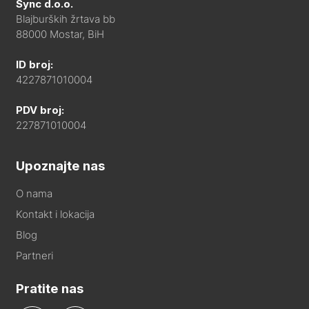
Sync d.o.o.
Blajburških žrtava bb
88000 Mostar, BiH
ID broj:
4227871010004
PDV broj:
227871010004
Upoznajte nas
O nama
Kontakt i lokacija
Blog
Partneri
Pratite nas