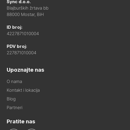
Sync d.o.o.
Blajburških žrtava bb
88000 Mostar, BiH
ID broj:
4227871010004
PDV broj:
227871010004
Upoznajte nas
O nama
Kontakt i lokacija
Blog
Partneri
Pratite nas