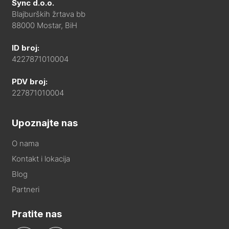
Sync d.o.o.
Blajburških žrtava bb
88000 Mostar, BiH
ID broj:
4227871010004
PDV broj:
227871010004
Upoznajte nas
O nama
Kontakt i lokacija
Blog
Partneri
Pratite nas