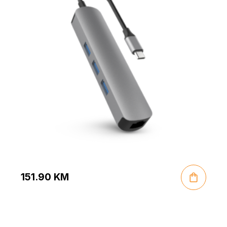
151.90
KM