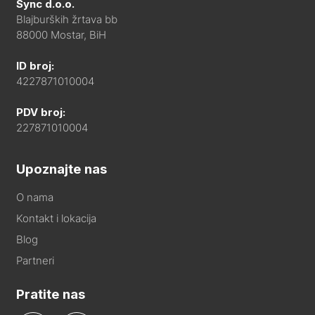
Sync d.o.o.
Blajburških žrtava bb
88000 Mostar, BiH
ID broj:
4227871010004
PDV broj:
227871010004
Upoznajte nas
O nama
Kontakt i lokacija
Blog
Partneri
Pratite nas