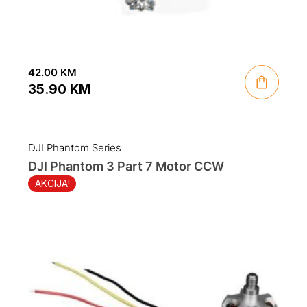
42.00
KM
35.90
KM
Original
Current
price
price
was:
is:
DJI Phantom Series
42.00 KM.
35.90 KM.
DJI Phantom 3 Part 7 Motor CCW
AKCIJA!