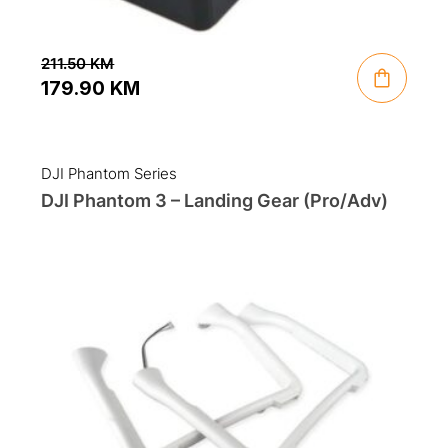
211.50
KM
179.90
KM
Original
Current
price
price
was:
is:
DJI Phantom Series
211.50 KM.
179.90 KM.
DJI Phantom 3 – Landing Gear (Pro/Adv)