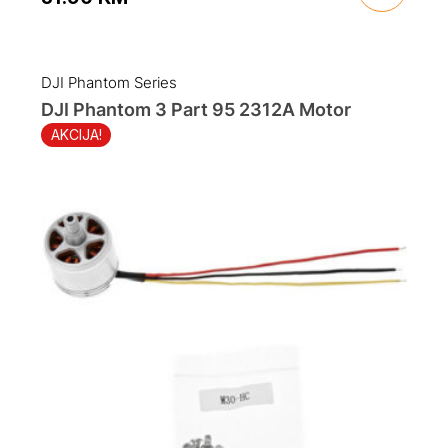
Original
Current
price
price
was:
is:
DJI Phantom Series
34.90 KM.
31.90 KM.
DJI Phantom 3 Part 95 2312A Motor
AKCIJA!