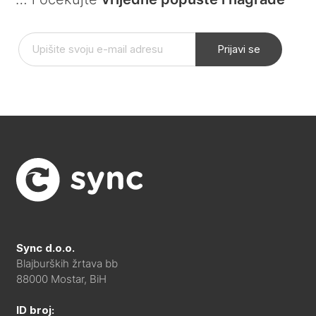
Prijavi se
Sync d.o.o.
Blajburških žrtava bb
88000 Mostar, BiH
ID broj: