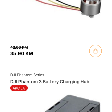
42.00
KM
35.90
KM
Original
Current
price
price
was:
is:
DJI Phantom Series
42.00 KM.
35.90 KM.
DJI Phantom 3 Battery Charging Hub
AKCIJA!