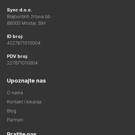
Sync d.o.o.
Blajburških žrtava bb
88000 Mostar, BiH
ID broj:
4227871010004
PDV broj:
227871010004
Upoznajte nas
O nama
Kontakt i lokacija
Blog
Partneri
Pratite nas