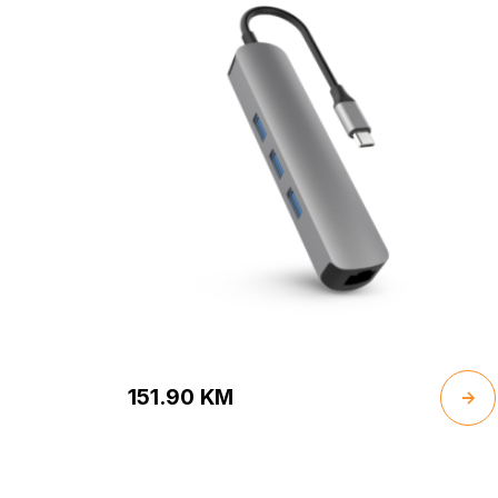
151.90
KM