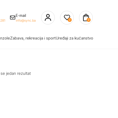
E-mail
0
0
281
info@sync.ba
nzole
Zabava, rekreacija i sport
Uređaji za kućanstvo
 se jedan rezultat