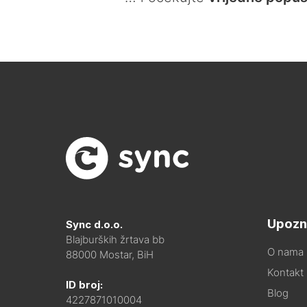
Upozn
Sync d.o.o.
Blajburških žrtava bb
O nama
88000 Mostar, BiH
Kontakt i
ID broj:
Blog
4227871010004