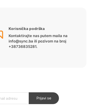
Korisnička podrška
Kontaktirajte nas putem maila na
info@sync.ba ili pozivom na broj
+38736835281.
Prijavi se