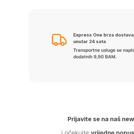
Express One brza dostava
unutar 24 sata
Transportne usluge se napl
dodatnih 9,90 BAM.
Prijavite se na naš new
… i očekujte
vrijedne popus