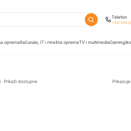
Telefon
+38736835
žna oprema
Računala, IT i mrežna oprema
TV i multimedia
Gaming/ko
Prikaži dostupne
Prikazuje