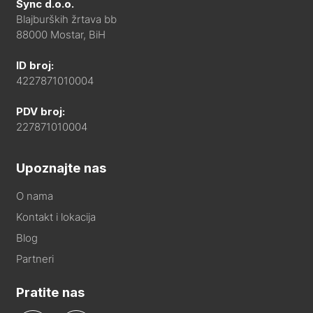
Sync d.o.o.
Blajburških žrtava bb
88000 Mostar, BiH
ID broj:
4227871010004
PDV broj:
227871010004
Upoznajte nas
O nama
Kontakt i lokacija
Blog
Partneri
Pratite nas