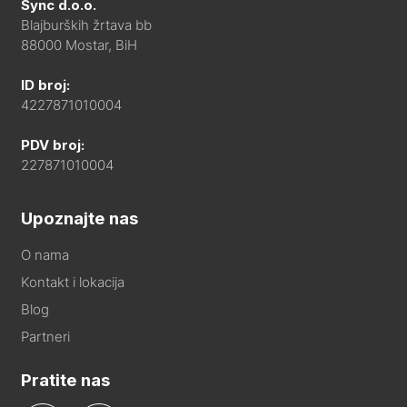
Sync d.o.o.
Blajburških žrtava bb
88000 Mostar, BiH
ID broj:
4227871010004
PDV broj:
227871010004
Upoznajte nas
O nama
Kontakt i lokacija
Blog
Partneri
Pratite nas