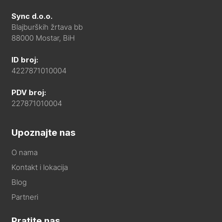
Sync d.o.o.
Blajburških žrtava bb
88000 Mostar, BiH
ID broj:
4227871010004
PDV broj:
227871010004
Upoznajte nas
O nama
Kontakt i lokacija
Blog
Partneri
Pratite nas