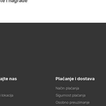
te i nagrade
ajte nas
Plaćanje i dostava
Način plaćanja
 lokacija
Sigurnost plaćanja
Osobno preuzimanje