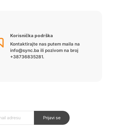
Korisnička podrška
Kontaktirajte nas putem maila na
info@sync.ba ili pozivom na broj
+38736835281.
Prijavi se