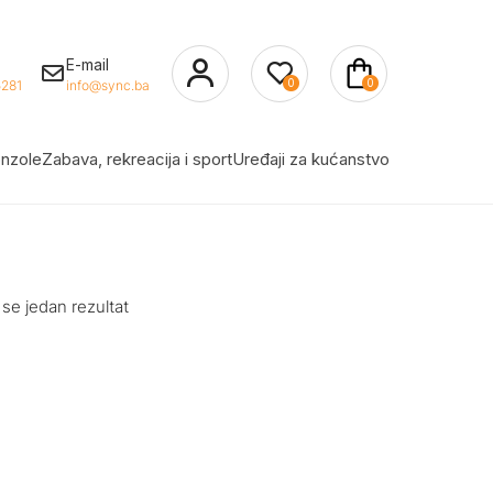
E-mail
0
0
281
info@sync.ba
nzole
Zabava, rekreacija i sport
Uređaji za kućanstvo
 se jedan rezultat