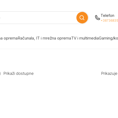
Telefon
+38736835
žna oprema
Računala, IT i mrežna oprema
TV i multimedia
Gaming/ko
Prikaži dostupne
Prikazuje