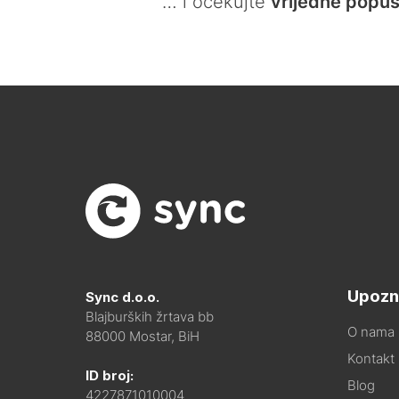
… i očekujte
vrijedne popus
Upozn
Sync d.o.o.
Blajburških žrtava bb
O nama
88000 Mostar, BiH
Kontakt i
ID broj:
Blog
4227871010004