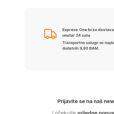
Express One brza dostava
unutar 24 sata
Transportne usluge se napl
dodatnih 9,90 BAM.
Prijavite se na naš new
… i očekujte
vrijedne popus