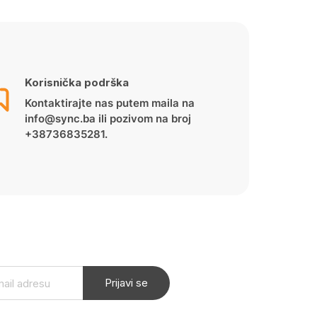
Korisnička podrška
Kontaktirajte nas putem maila na
info@sync.ba ili pozivom na broj
+38736835281.
Prijavi se