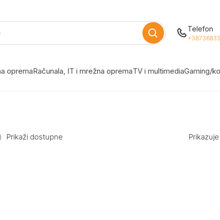
Telefon
+38736835
žna oprema
Računala, IT i mrežna oprema
TV i multimedia
Gaming/ko
Prikaži dostupne
Prikazuje