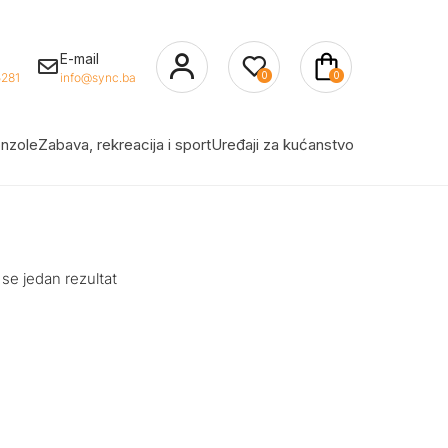
E-mail
0
0
281
info@sync.ba
nzole
Zabava, rekreacija i sport
Uređaji za kućanstvo
 se jedan rezultat