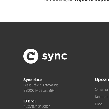
Upozn
Sync d.o.o.
Blajburških žrtava bb
O nama
88000 Mostar, BiH
Kontakt i
ID broj:
Blog
4227871010004