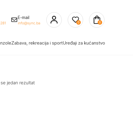
E-mail
0
0
281
info@sync.ba
nzole
Zabava, rekreacija i sport
Uređaji za kućanstvo
 se jedan rezultat