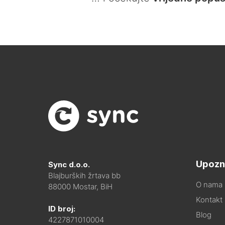
Upozn
Sync d.o.o.
Blajburških žrtava bb
O nama
88000 Mostar, BiH
Kontakt i
ID broj:
Blog
4227871010004