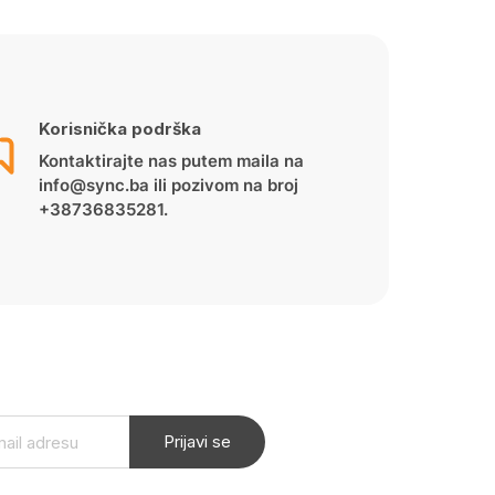
Korisnička podrška
Kontaktirajte nas putem maila na
info@sync.ba ili pozivom na broj
+38736835281.
Prijavi se