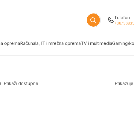
Telefon
+38736835
žna oprema
Računala, IT i mrežna oprema
TV i multimedia
Gaming/ko
Prikaži dostupne
Prikazuje