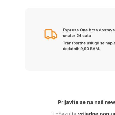
Express One brza dostava
unutar 24 sata
Transportne usluge se napl
dodatnih 9,90 BAM.
Prijavite se na naš new
… i očekujte
vrijedne popus