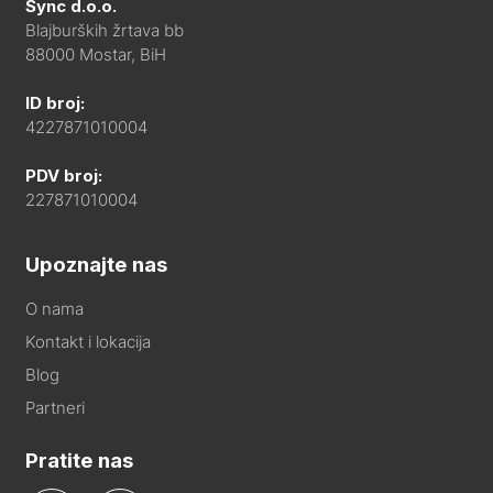
Sync d.o.o.
Blajburških žrtava bb
88000 Mostar, BiH
ID broj:
4227871010004
PDV broj:
227871010004
Upoznajte nas
O nama
Kontakt i lokacija
Blog
Partneri
Pratite nas