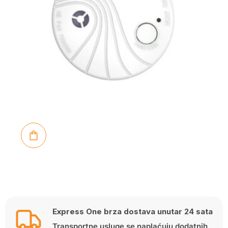
Express One brza dostava unutar 24 sata
Transportne usluge se naplaćuju dodatnih