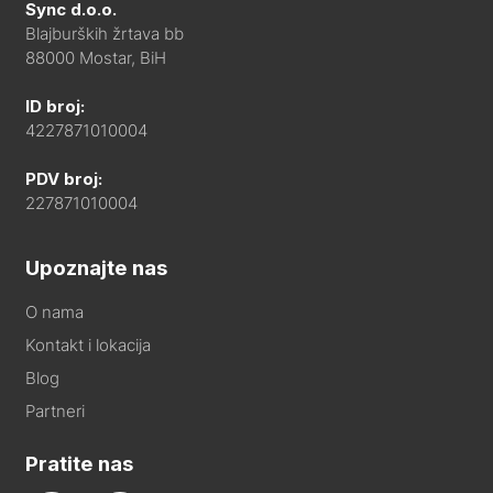
Sync d.o.o.
Blajburških žrtava bb
88000 Mostar, BiH
ID broj:
4227871010004
PDV broj:
227871010004
Upoznajte nas
O nama
Kontakt i lokacija
Blog
Partneri
Pratite nas