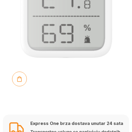
Express One brza dostava unutar 24 sata
Transportne usluge se naplaćuju dodatnih