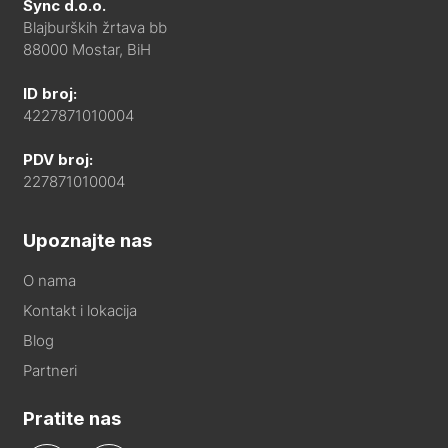
Sync d.o.o.
Blajburških žrtava bb
88000 Mostar, BiH
ID broj:
4227871010004
PDV broj:
227871010004
Upoznajte nas
O nama
Kontakt i lokacija
Blog
Partneri
Pratite nas