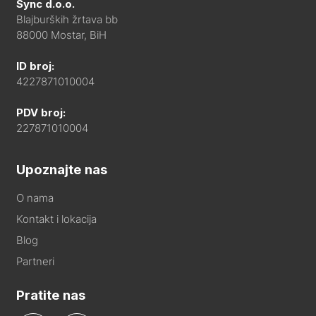
Sync d.o.o.
Blajburških žrtava bb
88000 Mostar, BiH
ID broj:
4227871010004
PDV broj:
227871010004
Upoznajte nas
O nama
Kontakt i lokacija
Blog
Partneri
Pratite nas