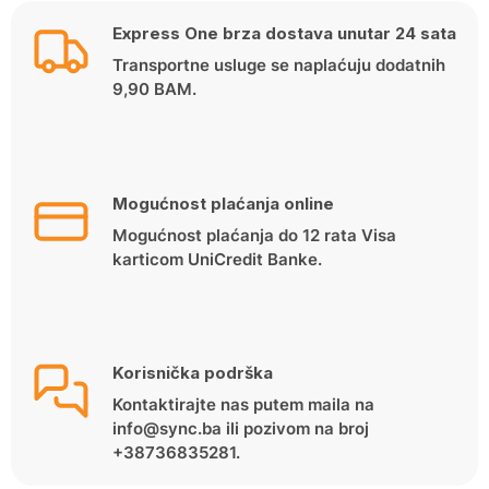
239.90 KM.
191.90 KM.
Express One brza dostava unutar 24 sata
Transportne usluge se naplaćuju dodatnih
9,90 BAM.
Mogućnost plaćanja online
Mogućnost plaćanja do 12 rata Visa
karticom UniCredit Banke.
Korisnička podrška
Kontaktirajte nas putem maila na
info@sync.ba ili pozivom na broj
+38736835281.