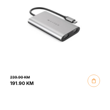
239.90
KM
191.90
KM
Original
Current
price
price
was:
is: