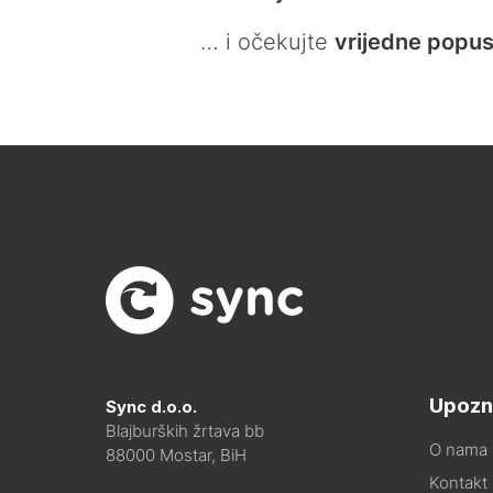
… i očekujte
vrijedne popus
Upozn
Sync d.o.o.
Blajburških žrtava bb
O nama
88000 Mostar, BiH
Kontakt i