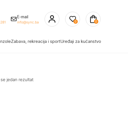
E-mail
0
0
281
info@sync.ba
nzole
Zabava, rekreacija i sport
Uređaji za kućanstvo
 se jedan rezultat