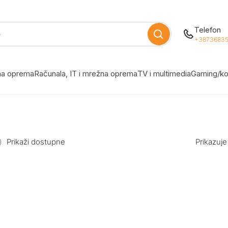
Telefon
+38736835
žna oprema
Računala, IT i mrežna oprema
TV i multimedia
Gaming/ko
Prikaži dostupne
Prikazuje