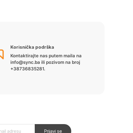
Korisnička podrška
Kontaktirajte nas putem maila na
info@sync.ba ili pozivom na broj
+38736835281.
Prijavi se