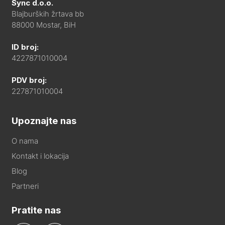
Sync d.o.o.
Blajburških žrtava bb
88000 Mostar, BiH
ID broj:
4227871010004
PDV broj:
227871010004
Upoznajte nas
O nama
Kontakt i lokacija
Blog
Partneri
Pratite nas