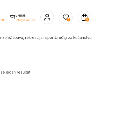
E-mail
0
0
281
info@sync.ba
nzole
Zabava, rekreacija i sport
Uređaji za kućanstvo
 se jedan rezultat