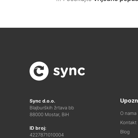
Upozn
Sync d.o.o.
Blajburških žrtava bb
O nama
88000 Mostar, BiH
Kontakt i
ID broj:
Blog
4227871010004