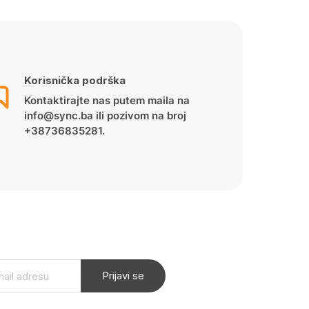
Korisnička podrška
Kontaktirajte nas putem maila na
info@sync.ba ili pozivom na broj
+38736835281.
Prijavi se