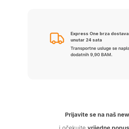
Express One brza dostava
unutar 24 sata
Transportne usluge se napl
dodatnih 9,90 BAM.
Prijavite se na naš new
… i očekujte
vrijedne popus