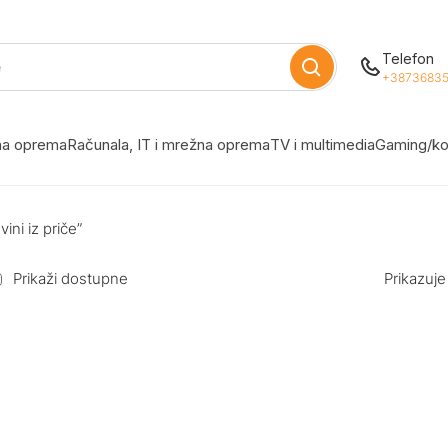
Telefon
+38736835
žna oprema
Računala, IT i mrežna oprema
TV i multimedia
Gaming/ko
ini iz priče”
Prikaži dostupne
Prikazuje