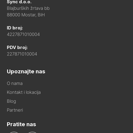
Sync d.o.o.
Blajburških žrtava bb
88000 Mostar, BiH
ID broj:
4227871010004
PDV broj:
227871010004
Upoznajte nas
O nama
Kontakt i lokacija
Blog
Partneri
Pratite nas