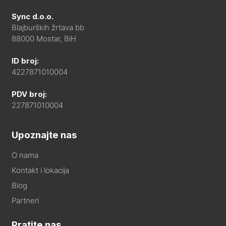
Sync d.o.o.
Blajburških žrtava bb
88000 Mostar, BiH
ID broj:
4227871010004
PDV broj:
227871010004
Upoznajte nas
O nama
Kontakt i lokacija
Blog
Partneri
Pratite nas