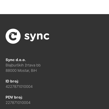
Sync d.o.o.
Blajburških žrtava bb
88000 Mostar, BiH
ID broj:
4227871010004
PDV broj:
227871010004