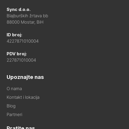
Sync d.o.o.
Blajburških žrtava bb
88000 Mostar, BiH
ID broj:
4227871010004
PDV broj:
227871010004
Upoznajte nas
O nama
Kontakt i lokacija
Blog
Partneri
Pratite nas