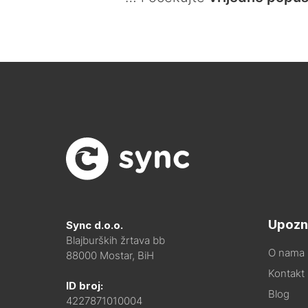
Upozn
Sync d.o.o.
Blajburških žrtava bb
O nama
88000 Mostar, BiH
Kontakt i
ID broj:
Blog
4227871010004