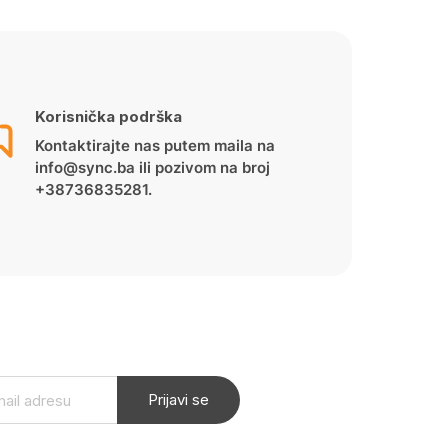
Korisnička podrška
Kontaktirajte nas putem maila na
info@sync.ba ili pozivom na broj
+38736835281.
Prijavi se