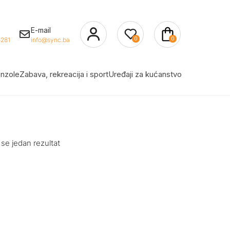
E-mail
0
0
281
info@sync.ba
nzole
Zabava, rekreacija i sport
Uređaji za kućanstvo
 se jedan rezultat