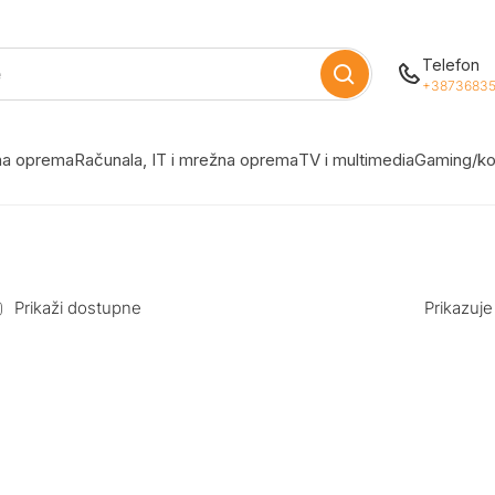
Telefon
+38736835
žna oprema
Računala, IT i mrežna oprema
TV i multimedia
Gaming/ko
Prikaži dostupne
Prikazuje