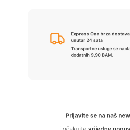
Express One brza dostava
unutar 24 sata
Transportne usluge se napl
dodatnih 9,90 BAM.
Prijavite se na naš new
… i očekujte
vrijedne popus